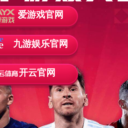
爱游戏官网
九游娱乐官网
开云官网