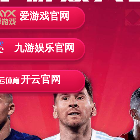
爱游戏官网
九游娱乐官网
开云官网